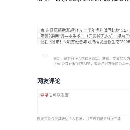
京!东健康绩后涨超11% 上半年净利润同比增长27.
隆鑫?通用“资—本手术”：1元卖掉无人机，却为子公
议程{公}布！“科‘技’融合与可持续发展新生态”20
声明：证券时报力求信息真实、准确，文章提及内
下载“证券时报”官方APP，或关注官方微信公众
网友评论
登录
后可以发言
网友评论仅供其表达个人看法，并不表明证券时报立场