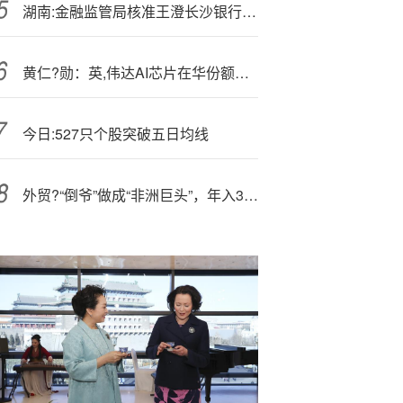
湖南:金融监管局核准王澄长沙银行永州分行副行长任职资格
黄仁?勋：英,伟达AI芯片在华份额由95%暴跌至0%！
今日:527只个股突破五日均线
外贸?“倒爷”做成“非洲巨头”，年入32亿冲刺IPO！|IPO直通车