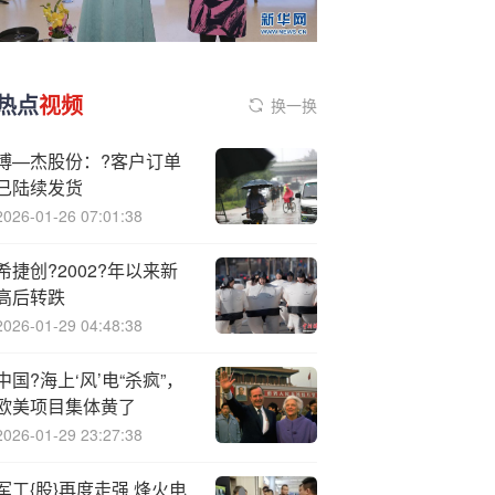
热点
视频
换一换
博—杰股份：?客户订单
已陆续发货
2026-01-26 07:01:38
希捷创?2002?年以来新
高后转跌
2026-01-29 04:48:38
中国?海上‘风’电“杀疯”，
欧美项目集体黄了
2026-01-29 23:27:38
军工{股}再度走强 烽火电