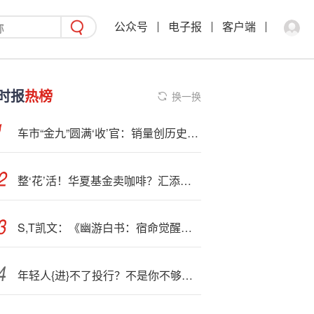
公众号
电子报
客户端
时报
热榜
换一换
车市“金九”圆满‘收’官：销量创历史新高
整‘花’活！华夏基金卖咖啡？汇添富开机场贵宾厅？
S,T凯文：《幽游白书：宿命觉醒》已经取得版号
年轻人{进}不了投行？不是你不够优秀，是这行早不是以前的样子了